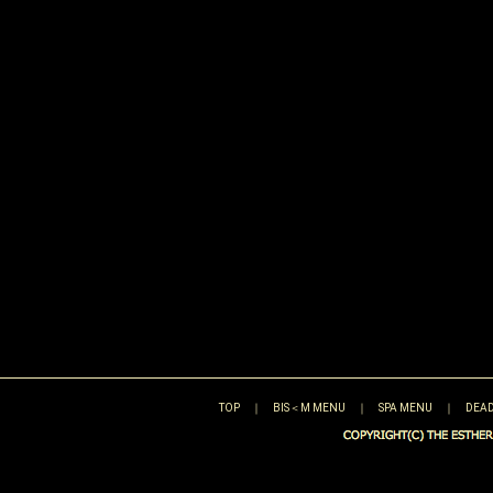
TOP
｜
BIS＜M MENU
｜
SPA MENU
｜
DEAD