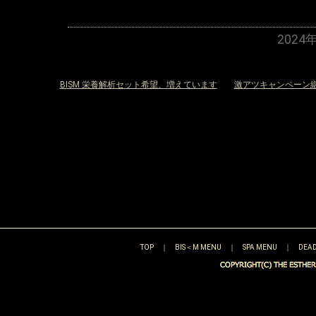
2024
«
BISM 栄養解析セット希望、増えています
激アツキャンペーン
TOP
｜
BIS＜M MENU
｜
SPA MENU
｜
DEAD