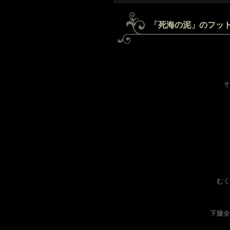
「死海の泥」のフッ
そ
むく
下腿全