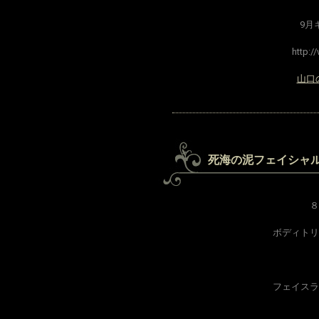
9月
http:/
山口
死海の泥フェイシャ
８
ボディトリ
フェイスラ