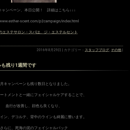
キャンペーン、本日公開！ 詳細はこちら↓↓↓
/www.esther-scent.com/p2campaign/index.html
のエステサロン・スパは、ジ・エステルセント
2016年8月29日 | カテゴリー：
スタッフブログ
,
その他
|
ルも残り1週間です
月キャンペーンも残り数日となりました。
ートメントと一緒にフェイシャルケアすることで、
血行が改善し、顔色も良くなり、
イン、デコルテ、背中のラインも綺麗に整います。
さらに、死海の泥のフェイシャルパック