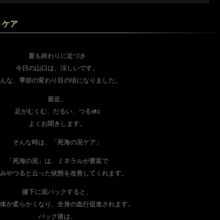
トケア
夏も終わりに近づき
今日の山口は、涼しいです。
んな、季節の変わり目の頃になりました。
最近、
足がむくむ、だるい、つるetc
よくお聞きします。
そんな時は、「死海の泥ケア」
「死海の泥」は、ミネラルが豊富で
みやつると云った状態を改善してくれます。
膝下に泥パックすると、
体が柔らかくなり、全身の血行促進されます。
パック後は、