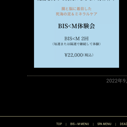
2022年
TOP
｜
BIS＜M MENU
｜
SPA MENU
｜
DEAD