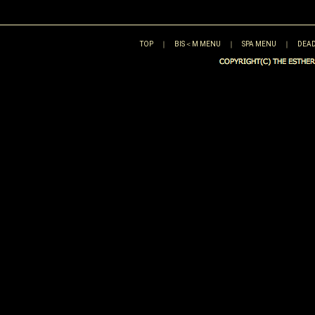
TOP
｜
BIS＜M MENU
｜
SPA MENU
｜
DEAD