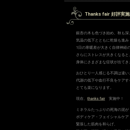
Thanks fair 好
銀杏の木も色づき始め、秋も深
気温の低下とともに乾燥も進み
1日の寒暖差が大きく自律神経
さらにストレスが大きくなると
身体にさまざまな症状が出てき
おひとり一人感じる不調は違い
代謝の低下や血行不良をケアす
とても楽になります。
現在、
thanks fair
実施中！
ミネラルたっぷりの死海の泥が
ボディケア・フェイシャルケア
緊張した筋肉を和らげ、