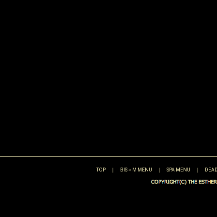
TOP
｜
BIS＜M MENU
｜
SPA MENU
｜
DEAD