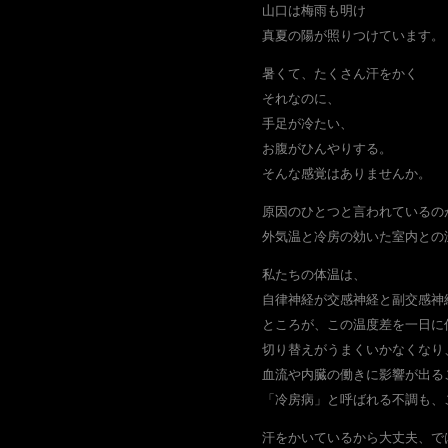
山口は梅雨も明け
真夏の陽が照りつけています。
暑くて、たくさん汗をかく
それなのに、
手足が冷たい、
お腹がひんやりする。
そんな感覚はありませんか。
原因のひとつと言われているの
外気温と冷房の効いた室内との
私たちの体温は、
自律神経が交感神経と副交感神
ところが、この温度差を一日に
切り替えがうまくいかなくなり
血流や内臓の働きに影響が出る
「冷房病」と呼ばれる不調も、
汗をかいているから大丈夫、で