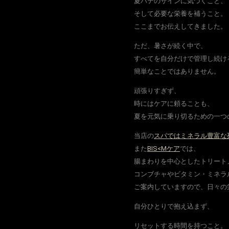
夏バテのサインに気づくこと、
そして必要な栄養を補うこと。
ここまでお伝えしてきました。
ただ、暑さが続く中で、
すべてを自分だけで管理し続け
簡単なことではありません。
頑張りすぎず、
時にはケアに頼ることも、
夏を元気に乗り切るための一つ
当店の
スパではミネラル豊富な
また
BIS<Mケア
では、
腸まわりを中心としたトリート
コンブチャやビタミン・ミネラ
ご案内していますので、日々の
自分ひとりで抱え込まず、
リセットする時間を持つこと。