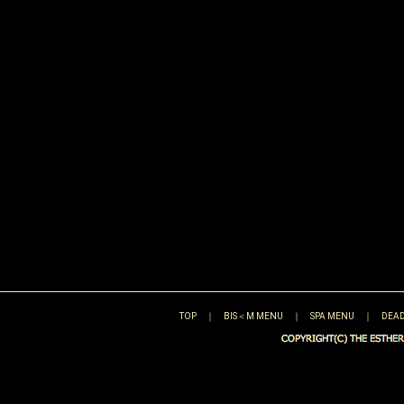
TOP
｜
BIS＜M MENU
｜
SPA MENU
｜
DEAD