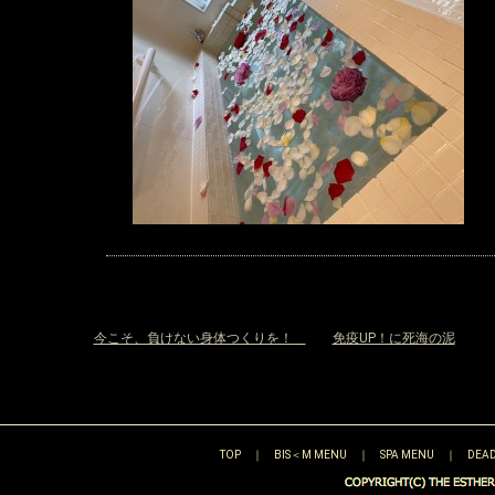
«
今こそ、負けない身体つくりを！
免疫UP！に死海の泥
»
TOP
｜
BIS＜M MENU
｜
SPA MENU
｜
DEAD