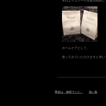
本日よりガスールを販売開始し
ホームケアとして、
使ってみていただけますと幸い
«
季節は、梅雨でした。
強い風
»