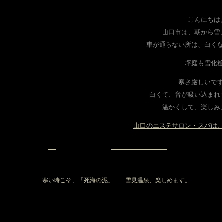
こんにちは
山口市は、朝から雪
車が通らない所は、白く
坪庭も雪化
寒さ厳しいで
白くて、音が吸い込まれ
温かくして、楽しみ
山口のエステサロン・スパは
«
寒い時こそ、「死海の泥」
雪見温泉、楽しめます。
»