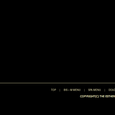
TOP
｜
BIS＜M MENU
｜
SPA MENU
｜
DEAD