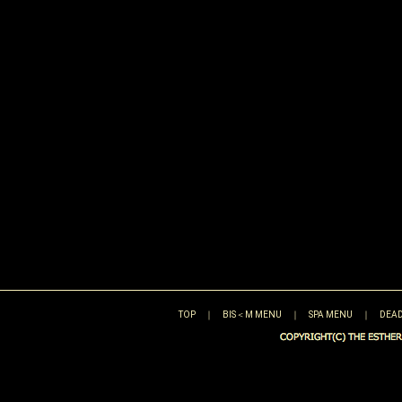
TOP
｜
BIS＜M MENU
｜
SPA MENU
｜
DEAD