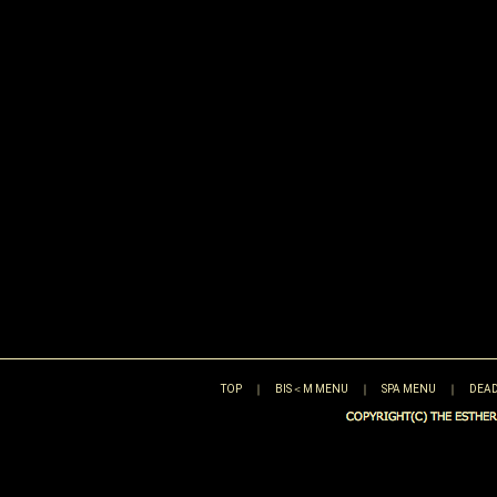
TOP
｜
BIS＜M MENU
｜
SPA MENU
｜
DEAD