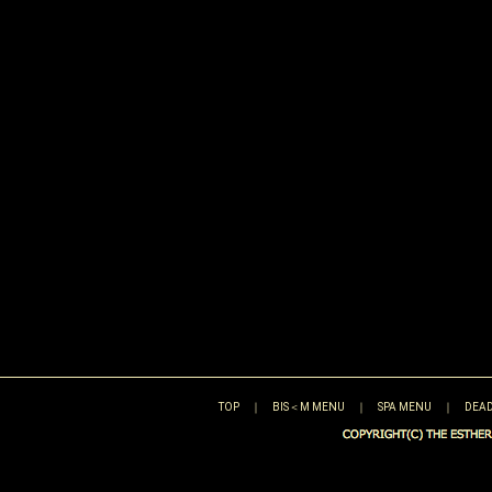
TOP
｜
BIS＜M MENU
｜
SPA MENU
｜
DEAD