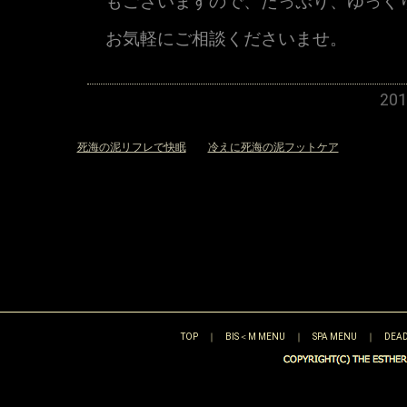
もございますので、たっぷり、ゆっく
お気軽にご相談くださいませ。
20
«
死海の泥リフレで快眠
冷えに死海の泥フットケア
»
TOP
｜
BIS＜M MENU
｜
SPA MENU
｜
DEAD