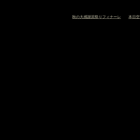
«
秋の大感謝泥祭りフィナーレ
本日空