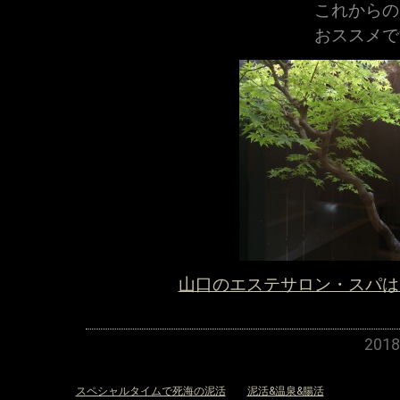
これからの
おススメで
山口のエステサロン・スパは
201
«
スペシャルタイムで死海の泥活
泥活&温泉&腸活
»