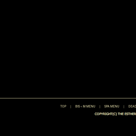
TOP
｜
BIS＜M MENU
｜
SPA MENU
｜
DEAD