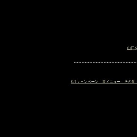
山口
«
3月キャンペーン 裏メニュー その