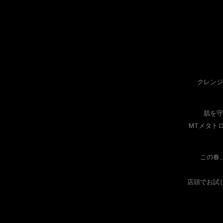
クレンジ
肌を守
MTメタト
この春
店頭でお試