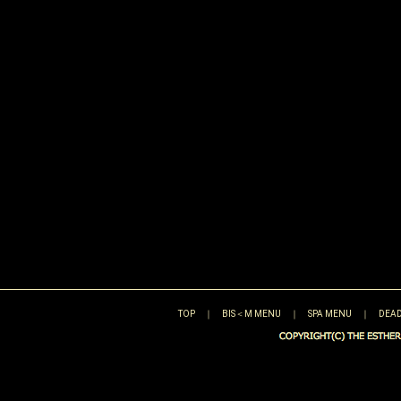
TOP
｜
BIS＜M MENU
｜
SPA MENU
｜
DEAD