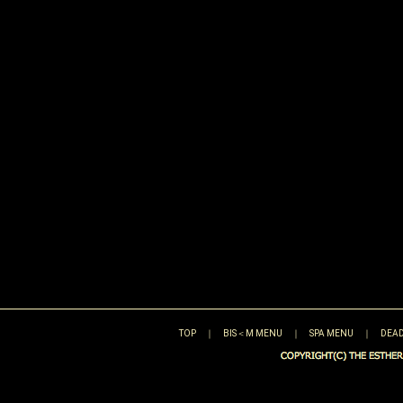
TOP
｜
BIS＜M MENU
｜
SPA MENU
｜
DEAD