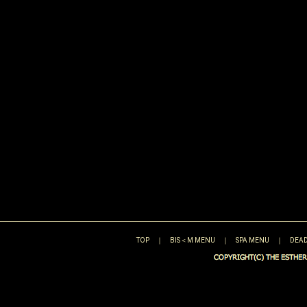
TOP
｜
BIS＜M MENU
｜
SPA MENU
｜
DEAD