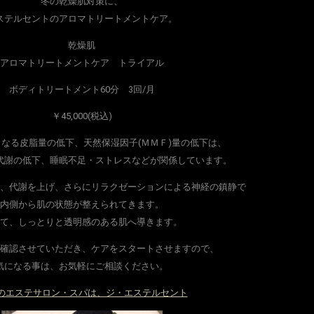
冬の乾燥肌対策に、
ステルセントのアロマトリートメントケア。
乾燥肌
アロマトリートメントケア トライアル
ボディトリートメント60分 3回/月
￥45,000(税込)
なる皮脂量の低下、天然保湿因子(ＭＭＦ)量の低下は、
代謝の低下、睡眠不足・ストレスなどが関係しています。
、代謝を上げ、さらにリラクゼーションによる神経の鎮静で
内側から肌の状態が整えられてきます。
て、しっとりと透明感のある肌へ導きます。
確認させていただき、ケアをスタートさせますので、
気になる事は、お気軽にご相談ください。
のエステサロン・スパは、ジ・エステルセント