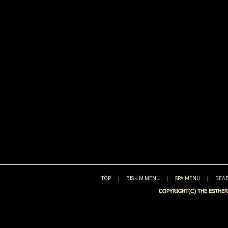
TOP
｜
BIS＜M MENU
｜
SPA MENU
｜
DEAD