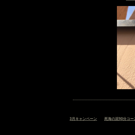
«
3月キャンペーン
死海の泥90分コー