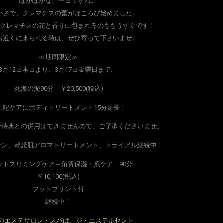
ぽかぽかな、一日ですね。
かさで、クレマチスの蕾がほころび始めました。
クレマチスの花と香りに包まれるのももうすぐです！
お近くに来られる時は、ぜひ寄って下さいませ。
≪期間限定≫
3月12日本日より、3月17日金曜日まで、
死海の泥90分 ￥20,500(税込)
記ケアにボディトリートメント15分延長！
介特典との併用はできませんので、ご了承くださいませ。
ーン、乾燥肌アロマトリートメント、トライアル継続中！
ットスリミングケア＋角質保湿・爪ケア 90分
￥10,100(税込)
フットプリント付
継続中！
のエステサロン・スパは、ジ・エステルセント