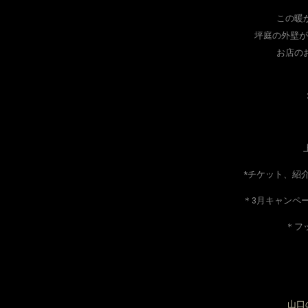
この暖
坪庭の外壁が
お店の
上
*チケット、紹
＊3月キャンペ
＊フ
山口