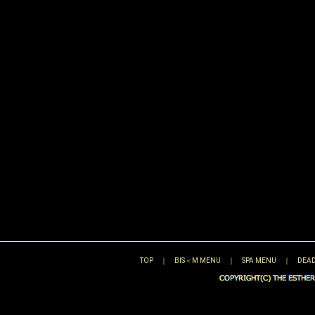
TOP
｜
BIS＜M MENU
｜
SPA MENU
｜
DEAD