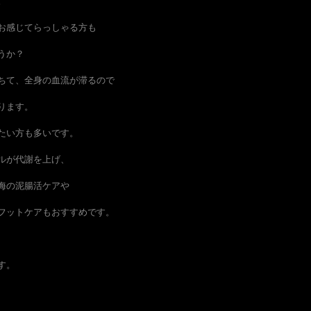
。
お感じてらっしゃる方も
うか？
ちて、全身の血流が滞るので
ります。
たい方も多いです。
ルが代謝を上げ、
海の泥腸活ケアや
フットケアもおすすめです。
す。