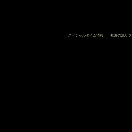
«
スペシャルタイム情報
死海の泥リフ