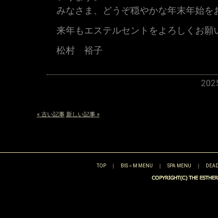
みなさま、どうぞ穏やかな年末年始を
来年もエステルセントをよろしくお願
松村 裕子
20
« 古い記事
新しい記事 »
TOP
｜
BIS＜M MENU
｜
SPA MENU
｜
DEAD